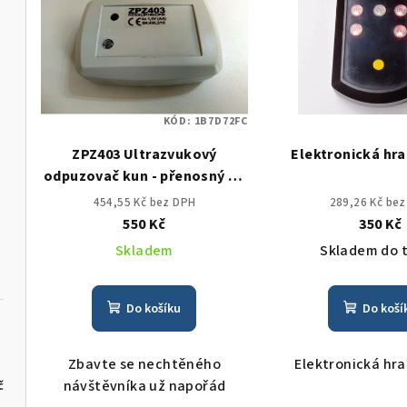
n
p
í
i
p
s
r
KÓD:
1B7D72FC
p
o
ZPZ403 Ultrazvukový
Elektronická hra
r
d
odpuzovač kun - přenosný na
o
baterie
u
454,55 Kč bez DPH
289,26 Kč be
550 Kč
350 Kč
d
k
Skladem
Skladem do 
u
t
k
ů
Do košíku
Do koší
t
Zbavte se nechtěného
Elektronická hra
ů
návštěvníka už napořád
č