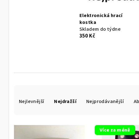
Elektronická hrací
kostka
Skladem do týdne
350 Kč
Ř
Nejlevnější
Nejdražší
Nejprodávanější
A
a
z
V
e
Více za méně
ý