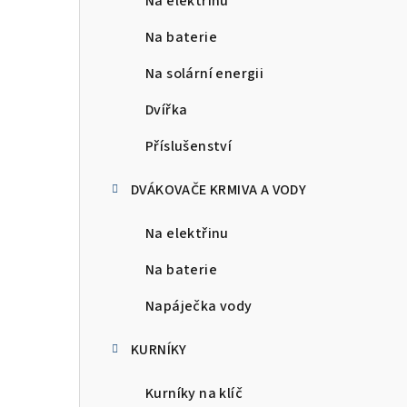
Na elektřinu
r
a
Na baterie
n
Na solární energii
n
Dvířka
í
Příslušenství
p
DVÁKOVAČE KRMIVA A VODY
a
Na elektřinu
n
Na baterie
e
Napáječka vody
l
KURNÍKY
Kurníky na klíč