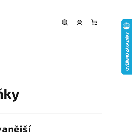
Hledat
Přihlášení
Nákupní
košík
ňky
anější