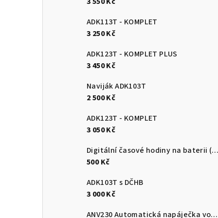
3 550 Kč
ADK113T - KOMPLET
3 250 Kč
ADK123T - KOMPLET PLUS
3 450 Kč
Naviják ADK103T
2 500 Kč
ADK123T - KOMPLET
3 050 Kč
Digitální časové hodiny na baterii (
500 Kč
ADK103T s DČHB
3 000 Kč
ANV230 Automatická napáječka vody (drůbež)