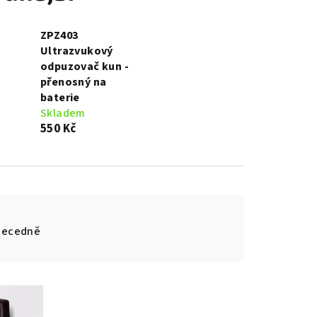
ZPZ403
Ultrazvukový
odpuzovač kun -
přenosný na
baterie
Skladem
550 Kč
becedně