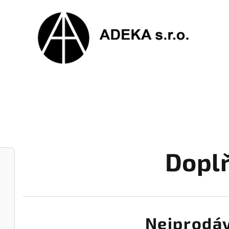
Dopl
Nejprodáv