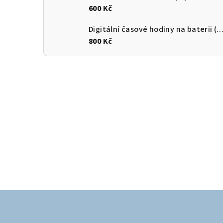
600 Kč
Digitální časové hodiny na baterii (k AD
800 Kč
Z
á