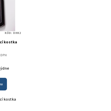
KÓD:
DHK2
cí kostka
z DPH
týdne
ku
cí kostka