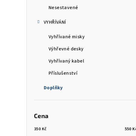
Nesestavené
VYHŘÍVÁNÍ
Vyhřívané misky
Výhřevné desky
Vyhřívaný kabel
Příslušenství
Doplňky
Cena
350
Kč
550
K