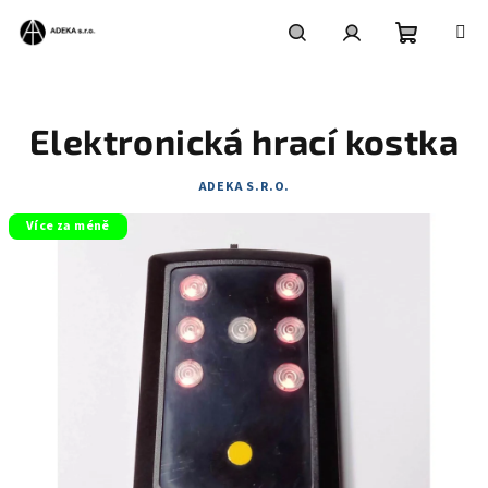
Přejít
na
obsah
Nákupní
Hledat
Přihlášení
košík
Elektronická hrací kostka
ADEKA S.R.O.
Více za méně