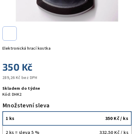
Elektronická hrací kostka
350 Kč
289,26 Kč bez DPH
Měrná
Skladem do týdne
cena:
Kód:
DHK2
Množstevní sleva
1 ks
350 Kč
/ ks
2 ks = sleva 5 %
332,50 Kč
/ ks