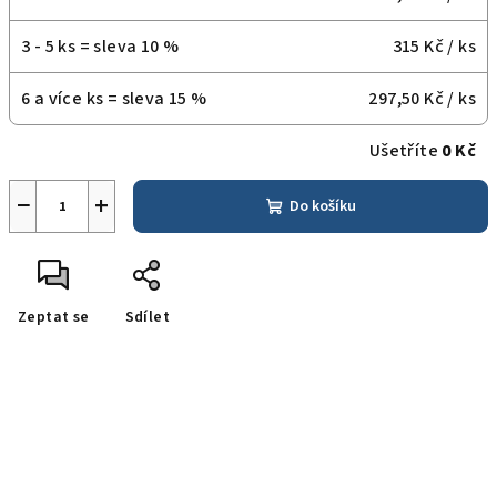
3 - 5 ks = sleva 10 %
315 Kč
/ ks
6 a více ks = sleva 15 %
297,50 Kč
/ ks
Ušetříte
0 Kč
−
+
Do košíku
Zeptat se
Sdílet