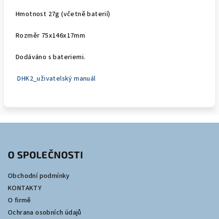
Hmotnost 27g (včetně baterií)
Rozměr 75x146x17mm
Dodáváno s bateriemi.
DHK2_uživatelský manuál
Z
á
O SPOLEČNOSTI
p
a
Obchodní podmínky
t
KONTAKTY
í
O firmě
Ochrana osobních údajů