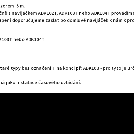
nzorem: 5 m.
ečně s navijáčkem ADK102T, ADK103T nebo ADK104T provádím
upení doporučujeme zaslat po domluvě navijáček k nám k pro
DK103T nebo ADK104T
aré typy bez označení T na konci př: ADK103 - pro tyto je urč
jná jako instalace časového ovládání.