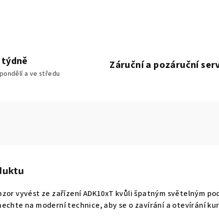
 týdně
Záruční a pozáruční serv
ondělí a ve středu
duktu
nzor vyvést ze zařízení ADK10xT kvůli špatným světelným p
echte na moderní technice, aby se o zavírání a otevírání kur