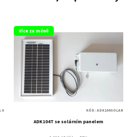
Více za méně
.0
KÓD:
ADK104SOLAR
ADK104T se solárním panelem