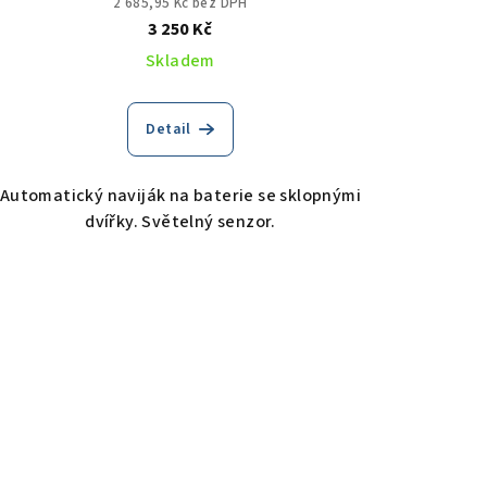
2 685,95 Kč bez DPH
3 250 Kč
Skladem
Detail
Automatický naviják na baterie se sklopnými
dvířky. Světelný senzor.