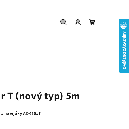
Hledat
Přihlášení
Nákupní
košík
r T (nový typ) 5m
ro navijáky ADK10xT.