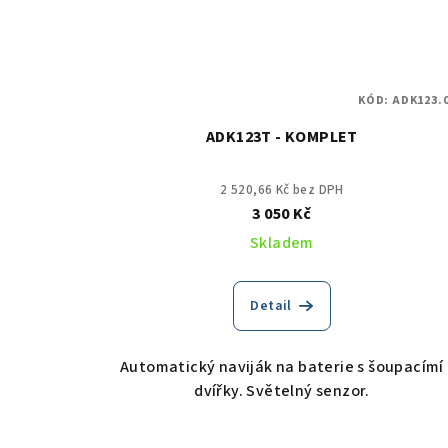
KÓD:
ADK123.0
ADK123T - KOMPLET
2 520,66 Kč bez DPH
3 050 Kč
Skladem
Detail
Automatický naviják na baterie s šoupacímí
dvířky. Světelný senzor.