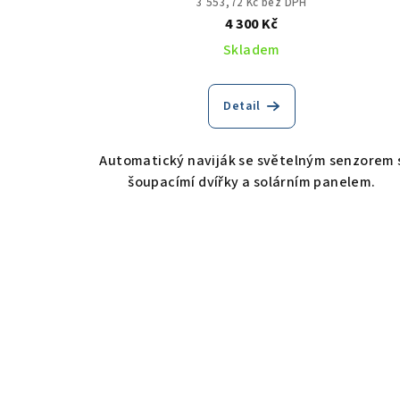
3 553,72 Kč bez DPH
4 300 Kč
Skladem
Detail
Automatický naviják se světelným senzorem 
šoupacímí dvířky a solárním panelem.