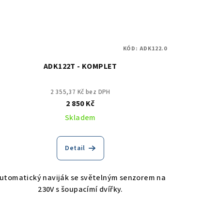
KÓD:
ADK122.0
ADK122T - KOMPLET
2 355,37 Kč bez DPH
2 850 Kč
Skladem
Detail
utomatický naviják se světelným senzorem na
230V s šoupacímí dvířky.