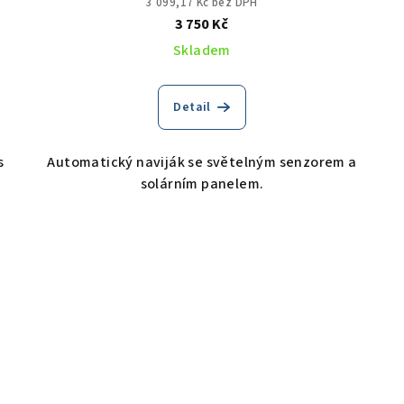
3 099,17 Kč bez DPH
3 750 Kč
Skladem
Detail
s
Automatický naviják se světelným senzorem a
solárním panelem.