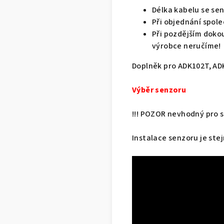
Délka kabelu se se
Při objednání spol
Při pozdějším doko
výrobce neručíme!
Doplněk pro ADK102T, A
Výběr senzoru
!!! POZOR nevhodný pro st
Instalace senzoru je ste