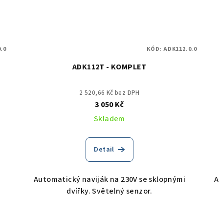
.0
KÓD:
ADK112.0.0
ADK112T - KOMPLET
2 520,66 Kč bez DPH
3 050 Kč
Skladem
Detail
Automatický naviják na 230V se sklopnými
A
dvířky. Světelný senzor.