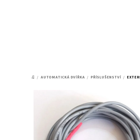
Přejít
na
obsah
/
AUTOMATICKÁ DVÍŘKA
/
PŘÍSLUŠENSTVÍ
/
EXTER
DOMŮ